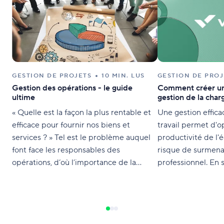
GESTION DE PROJETS
10 MIN. LUS
GESTION DE PROJ
Gestion des opérations - le guide
Comment créer un
ultime
gestion de la charg
« Quelle est la façon la plus rentable et
Une gestion effica
efficace pour fournir nos biens et
travail permet d'o
services ? » Tel est le problème auquel
productivité de l'
font face les responsables des
risque de surmen
opérations, d’où l’importance de la
professionnel. En s
gestion des opérations dans la réussite
outils de gestion d
d’une entreprise. La gestion des
avec Wrike.
opérations est primordiale lorsqu'il vous
faut composer avec du personnel, des