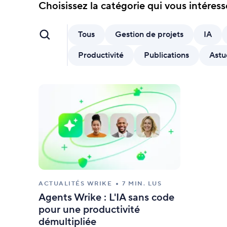
Posez des questions et obtenez des
Choisissez la catégorie qui vous intéress
réponses instantanées.
Tous
Gestion de projets
IA
Fonctionnalités IA
Supprimez les tâches répétitives grâce
Productivité
Publications
Astu
à des outils intelligents.
ACTUALITÉS WRIKE
7 MIN. LUS
Agents Wrike : L'IA sans code
pour une productivité
démultipliée