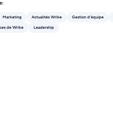
avancée.
e:
For
Modèles
Perso
Marketing
Actualités Wrike
Gestion d’équipe
Standardisez vos processus grâce à des modèles
condi
prédéfinis.
ces de Wrike
Leadership