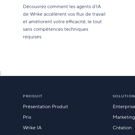
Découvrez comment les agents d’IA
de Wrike accélèrent vos flux de travail
et améliorent votre efficacité, le tout
sans compétences techniques
requises.
;
PRODUIT
SOLUTIO
Présentation Produit
Enterpris
Prix
Marketing
Wrike IA
Création