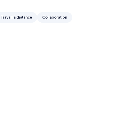
mulaires de demande dynamiques
nnalisez vos formulaires grâce à la logique
Travail à distance
Collaboration
tionnelle.