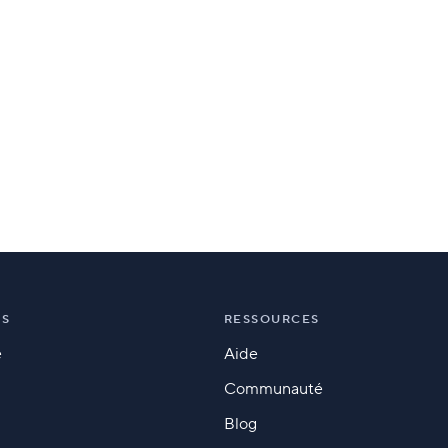
NS
RESSOURCES
e
Aide
Communauté
Blog