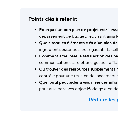
Wrike Copilot
Posez des questions et obtenez des
Points clés à retenir:
réponses instantanées.
Pourquoi un bon plan de projet est-il esse
Fonctionnalités IA
dépassement de budget, réduisant ainsi le 
Supprimez les tâches répétitives grâce
à des outils intelligents.
Quels sont les éléments clés d’un plan de 
ingrédients essentiels pour garantir la col
Comment améliorer la satisfaction des pa
communication claire et une gestion effic
Où trouver des ressources supplémentaire
contrôle pour une réunion de lancement d
Quel outil peut aider à visualiser ces info
pour atteindre vos objectifs de gestion de
Réduire les 