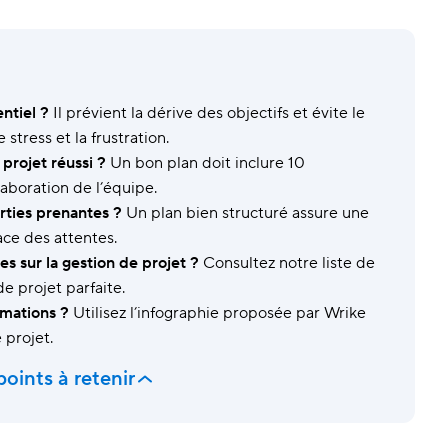
Sécurité et gouvernance
Gest
Protégez vos données grâce à une sécurité
Équil
avancée.
For
Modèles
Perso
ntiel ?
Il prévient la dérive des objectifs et évite le
Standardisez vos processus grâce à des modèles
condi
prédéfinis.
stress et la frustration.
projet réussi ?
Un bon plan doit inclure 10
laboration de l’équipe.
rties prenantes ?
Un plan bien structuré assure une
ace des attentes.
s sur la gestion de projet ?
Consultez notre liste de
e projet parfaite.
rmations ?
Utilisez l’infographie proposée par Wrike
 projet.
points à retenir