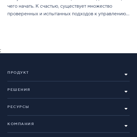
чего начать. К счастью, существует множество
проверенных и испытанных подходов к управлению
проектами, из которых вы можете выбрать
подходящий — они называются методологиями, и
многие из них сгруппированы в различные
семейства, чтобы организациям было
;
ПРОДУКТ
РЕШЕНИЯ
РЕСУРСЫ
КОМПАНИЯ