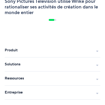
Sony Pictures Television utilise Wrike pour
le
monde
rationaliser ses activités de création dans le
entier
monde entier
Produit
Solutions
Ressources
Entreprise