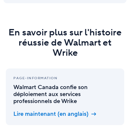
En savoir plus sur l'histoire
réussie de Walmart et
Wrike
Walmart
Canada
PAGE-INFORMATION
confie
Walmart Canada confie son
son
déploiement aux services
déploiement
professionnels de Wrike
aux
services
professionnels
Lire maintenant (en anglais)
de
Wrike