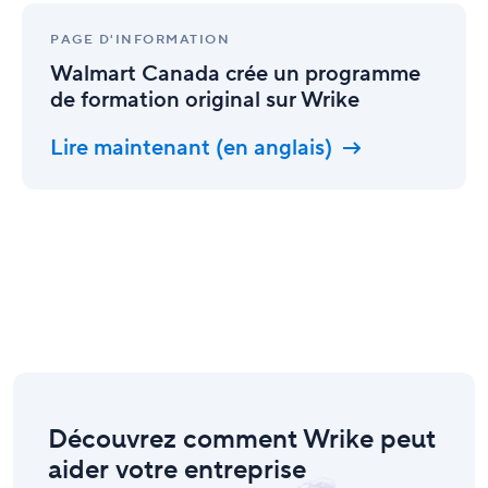
Walmart
Canada
PAGE D'INFORMATION
crée
Walmart Canada crée un programme
un
de formation original sur Wrike
programme
de
Lire maintenant (en anglais)
formation
original
sur
Wrike
Découvrez comment Wrike peut
aider votre entreprise