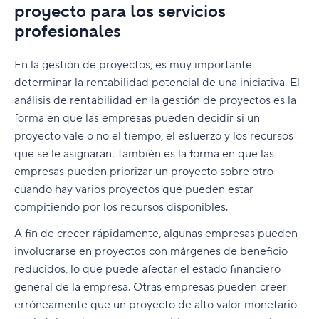
¿Qué es el informe de estado de un proyecto?
proyecto para los servicios
Índice de rentabilidad
Facturar los proyectos a los clientes
profesionales
Uso de paneles de proyecto
Margen de utilidad o margen de beneficios en
Gestión y retención de clientes
la gestión de proyectos
En la gestión de proyectos, es muy importante
determinar la rentabilidad potencial de una iniciativa. El
Registro de tiempo en los proyectos
análisis de rentabilidad en la gestión de proyectos es la
Tasas de utilización de empleados
forma en que las empresas pueden decidir si un
proyecto vale o no el tiempo, el esfuerzo y los recursos
Software para proyectos de servicios
que se le asignarán. También es la forma en que las
profesionales
empresas pueden priorizar un proyecto sobre otro
Preguntas frecuentes
Tipos de software de gestión para servicios
cuando hay varios proyectos que pueden estar
profesionales
compitiendo por los recursos disponibles.
Glosario
Gestión de clientes
A fin de crecer rápidamente, algunas empresas pueden
Tasas de utilización de empleados y software
involucrarse en proyectos con márgenes de beneficio
PSA
reducidos, lo que puede afectar el estado financiero
Software ERP
general de la empresa. Otras empresas pueden creer
erróneamente que un proyecto de alto valor monetario
Herramientas de gestión de recursos