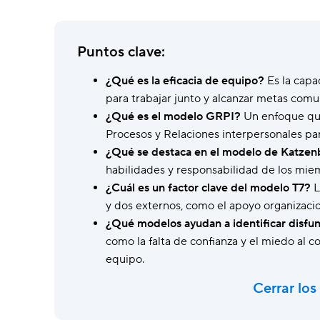
autónoma.
Wrike Copilot
Puntos clave:
Haz preguntas y recibe respuestas al
instante.
¿Qué es la eficacia de equipo?
Es la capa
para trabajar junto y alcanzar metas comu
Funciones de IA
Acaba con las tareas manuales usando
¿Qué es el modelo GRPI?
Un enfoque que 
herramientas inteligentes.
Procesos y Relaciones interpersonales para
¿Qué se destaca en el modelo de Katzen
habilidades y responsabilidad de los mie
¿Cuál es un factor clave del modelo T7?
L
y dos externos, como el apoyo organizaciona
¿Qué modelos ayudan a identificar disfu
como la falta de confianza y el miedo al
equipo.
Cerrar los