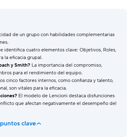
Seguridad y gobernanza
Gest
Protege los datos con seguridad de alto nivel.
Equil
Plantillas
Form
Estandariza el trabajo con configuraciones
Perso
cidad de un grupo con habilidades complementarias
predefinidas.
nes.
identifica cuatro elementos clave: Objetivos, Roles,
 la eficacia grupal.
bach y Smith?
La importancia del compromiso,
mbros para el rendimiento del equipo.
os cinco factores internos, como confianza y talento,
l, son vitales para la eficacia.
nciones?
El modelo de Lencioni destaca disfunciones
 conflicto que afectan negativamente el desempeño del
 puntos clave