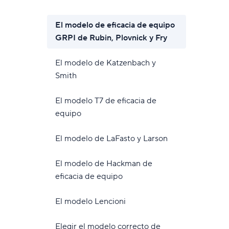
ión de recursos
nuestros clientes?
ibra el trabajo y la capacidad del equipo.
Lee casos reales
El modelo de eficacia de equipo
ularios de solicitud dinámica
GRPI de Rubin, Plovnick y Fry
naliza formularios con lógicas condicionales.
El modelo de Katzenbach y
Smith
El modelo T7 de eficacia de
equipo
El modelo de LaFasto y Larson
El modelo de Hackman de
eficacia de equipo
El modelo Lencioni
Elegir el modelo correcto de