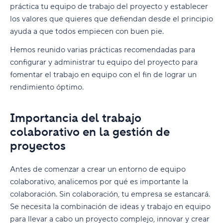
Historia de la metodología Agile
práctica tu equipo de trabajo del proyecto y establecer
Marcos de gestión de proyectos
Contratiempos habituales al adoptar el
los valores que quieres que defiendan desde el principio
Los 12 principios Agile
desarrollo de proyectos Agile
ayuda a que todos empiecen con buen pie.
Recursos
A. ¿Qué es un marco o método de gestión de
Ventajas de la gestión de proyectos Agile
Consejos de gestión del cambio para
proyectos?
Hemos reunido varias prácticas recomendadas para
Glosario
Cursos y especialización en gerencia de
implementar Agile en un entorno de cascada
Cuándo no usar el método de gestión de
configurar y administrar tu equipo del proyecto para
B. ¿Qué tienen en común los distintos marcos
proyectos
Preguntas frecuentes
proyectos Agile
fomentar el trabajo en equipo con el fin de lograr un
Los 5 mejores libros sobre Agile
Agile?
Especialización en gerencia de proyectos
rendimiento óptimo.
Agile vs. Scrum
Desarrollo profesional
Empresas punteras que utilizan metodología
C. El marco Scrum
Libros sobre gestión de proyectos
Agile
Gestión de proyectos con metodología Agile vs
Herramientas
Importancia del trabajo
D. Otros métodos populares de gestión de
Cascada
Inspiración para el liderazgo
Cómo escoger la mejor herramienta Agile para
proyectos Agile
colaborativo en la gestión de
Metodologías
la gestión de proyectos
proyectos
Recursos adicionales del método Agile
E. Definición de épica Agile
PM Software Features
Cómo crear tu primer plan de proyecto y flujo
F. Buenas prácticas del gestor de proyectos
Antes de comenzar a crear un entorno de equipo
de trabajo Agile
PMI
para escoger el marco adecuado
colaborativo, analicemos por qué es importante la
Más que una metodología: cómo crear un
Terminología avanzada
colaboración. Sin colaboración, tu empresa se estancará.
G. Herramientas gratuitas para la gestión de
entorno Agile
Se necesita la combinación de ideas y trabajo en equipo
proyectos Agile
Terminología básica
para llevar a cabo un proyecto complejo, innovar y crear