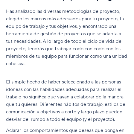
Herramientas de productividad personal
gestión de proyectos
E. Otras metodologías
Cierre de proyecto
Has analizado las diversas metodologías de proyecto,
¿Por qué usar herramientas de gestión de
Cómo crear un equipo de trabajo para el
F. El método PMBOK
elegido los marcos más adecuados para tu proyecto, tu
proyectos?
proyecto
Cierre de proyecto
equipo de trabajo y tus objetivos, y encontrado una
¿Cuáles son los beneficios del software de
Cómo lograr un equipo de trabajo para el éxito
herramienta de gestión de proyectos que se adapta a
gestión de proyectos?
tus necesidades. A lo largo de todo el ciclo de vida del
Haz que la reunión inicial sea fructífera
proyecto, tendrás que trabajar codo con codo con los
¿Cómo seleccionar las mejores herramientas de
Consejos para una eficiente gestión de equipos
miembros de tu equipo para funcionar como una unidad
gestión de proyectos?
cohesiva.
Cómo crear un entorno de trabajo colaborativo
¿Cuándo deberías invertir en software de
gestión de proyectos?
Consejos y técnicas de gestión de proyectos
El simple hecho de haber seleccionado a las personas
¿Cuánto cuesta el software de gestión de
idóneas con las habilidades adecuadas para realizar el
Consejos para un trabajo en equipo remoto y
proyectos?
trabajo no significa que vayan a colaborar de la manera
reuniones virtuales
que tú quieres. Diferentes hábitos de trabajo, estilos de
Elementos clave a la hora de seleccionar
Fundamentos de la metodología Agile
comunicación y objetivos a corto y largo plazo pueden
herramientas de gestión de proyectos
desviar del rumbo a todo el equipo (y el proyecto).
Herramientas y técnicas de gestión de
¿Qué es la metodología Agile?
Conclusión
proyectos Agile
Aclarar los comportamientos que deseas que ponga en