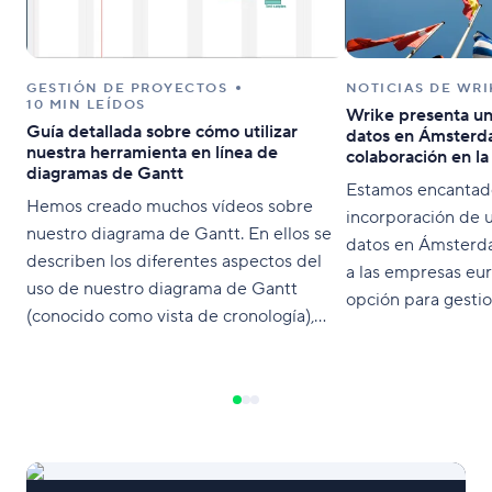
GESTIÓN DE PROYECTOS
NOTICIAS DE WRI
10 MIN LEÍDOS
Wrike presenta un
Guía detallada sobre cómo utilizar
datos en Ámsterda
nuestra herramienta en línea de
colaboración en l
diagramas de Gantt
Estamos encantado
Hemos creado muchos vídeos sobre
incorporación de 
nuestro diagrama de Gantt. En ellos se
datos en Ámsterd
describen los diferentes aspectos del
a las empresas eu
uso de nuestro diagrama de Gantt
opción para gestion
(conocido como vista de cronología),
nube, mientras op
por ejemplo, cómo crear una nueva
con la normativa 
tarea directamente desde la cronología
privacidad y segur
y enlazar las tareas dependientes.
incorporación de 
También contamos con nuestro Centro
datos permitirá a l
de ayuda para ofrecer un desglose