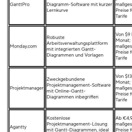
GanttPro
Diagramm-Software mit kurzer
maßges
Lernkurve
Preise 
Tarife
Von $9 
Robuste
Monat;
Arbeitsverwaltungsplattform
Monday.com
maßges
mit integrierten Gantt-
Preise 
Diagrammen und Vorlagen
Tarife
Von $13
Zweckgebundene
Monat;
Projektmanagement-Software
Projektmanager
maßges
mit
Online-Gantt-
Preise 
Diagrammen
inbegriffen
Tarife
Kostenlose
Ab €4,
Projektmanagement-Lösung
maßges
Agantty
mit Gantt-Diagrammen, ideal
Preise 