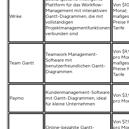
Plattform für das Workflow-
Von $10
Management mit interaktiven
Monat;
Wrike
Gantt-Diagrammen, die mit
maßges
vollständigen
Preise 
Projektmanagementfunktionen
Tarife
verbunden sind
Von $9,
Teamwork Management-
pro Mon
Software mit
Team Gantt
maßges
benutzerfreundlichen Gantt-
Preise 
Diagrammen
Tarife
Kundenmanagement-Software
Von $3,
Paymo
mit Gantt-Diagrammen, ideal
pro Mo
für kleine Unternehmen
Von $7,
Online-bezahlte Gantt-
pro Mon