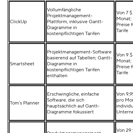
Vollumfängliche
Von 7 $ 
Projektmanagement-
Monat; 
ClickUp
Plattform, inklusive Gantt-
Preise 
Diagramme in
Tarife
kostenpflichtigen Tarifen
Projektmanagement-Software
Von 9 $ 
basierend auf Tabellen; Gantt-
Monat; 
Smartsheet
Diagramme in
Preise 
kostenpflichtigen Tarifen
Tarife
enthalten
Erschwingliche, einfache
Von 9,95
Software, die sich
pro Mon
Tom’s Planner
hauptsächlich auf Gantt-
individu
Diagramme fokussiert
Untern
Von 29 