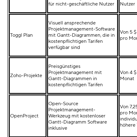
für nicht-geschäftliche Nutzer
Nutzer
Visuell ansprechende
Projektmanagement-Software
Von 5 $
Toggl Plan
mit Gantt-Diagrammen, die in
pro Mo
kostenpflichtigen Tarifen
verfügbar sind
Preisgünstiges
Projektmanagement mit
Von 4 $
Zoho-Projekte
Gantt-Diagrammen in
Monat
kostenpflichtigen Tarifen
Open-Source
Von 7,25
Projektmanagement-
pro Mon
OpenProject
Werkzeug mit
kostenloser
individu
Gantt-Diagramm Software
höhere 
inklusive