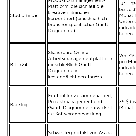
Produktionsmanagement-
für Ein
Plattform, die sich auf die
bis zu 
kreativen Branchen
StudioBinder
Monat f
konzentriert (einschließlich
Untern
branchenspezifischer Gantt-
individu
Diagramme)
höhere 
Skalierbare Online-
Von 49 
Arbeitsmanagementplattform,
pro Mon
Bitrix24
einschließlich Gantt-
individu
Diagramme in
höhere 
kostenpflichtigen Tarifen
Ein Tool für Zusammenarbeit,
Projektmanagement und
35 $ bis
Backlog
Gantt-Diagramme entwickelt
Monat
für
Softwareentwicklung
Schwesterprodukt von Asana,