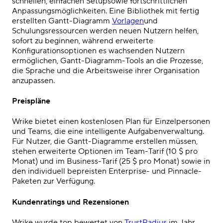
schnellen, einfachen
Setup
sowie fortschrittlichen
Anpassungsmöglichkeiten. Eine Bibliothek mit fertig
erstellten
Gantt-Diagramm
Vorlagen
und
Schulungsressourcen werden neuen Nutzern helfen,
sofort zu beginnen, während erweiterte
Konfigurationsoptionen es wachsenden Nutzern
ermöglichen, Gantt-Diagramm-Tools an die Prozesse,
die Sprache und die Arbeitsweise ihrer Organisation
anzupassen.
Preispläne
Wrike bietet einen kostenlosen Plan für Einzelpersonen
und Teams, die eine intelligente
Aufgabenverwaltung
.
Für Nutzer, die Gantt-Diagramme erstellen müssen,
stehen erweiterte Optionen im Team-Tarif (10 $ pro
Monat) und im Business-Tarif (25 $ pro Monat) sowie in
den individuell bepreisten Enterprise- und Pinnacle-
Paketen zur Verfügung.
Kundenratings und Rezensionen
Wrike wurde
top bewertet
von
TrustRadius
im Jahr