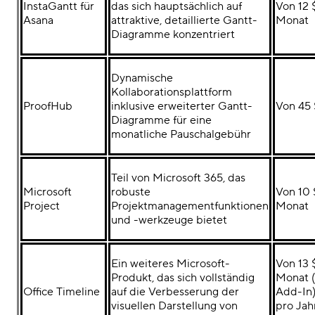
InstaGantt für
das sich hauptsächlich auf
Von 12 
Asana
attraktive, detaillierte Gantt-
Monat
Diagramme konzentriert
Dynamische
Kollaborationsplattform
ProofHub
inklusive erweiterter Gantt-
Von 45 
Diagramme für eine
monatliche Pauschalgebühr
Teil von Microsoft 365, das
Microsoft
robuste
Von 10 
Project
Projektmanagementfunktionen
Monat
und -werkzeuge bietet
Ein weiteres Microsoft-
Von 13 $
Produkt, das sich vollständig
Monat 
Office Timeline
auf die Verbesserung der
Add-In)
visuellen Darstellung von
pro Jah