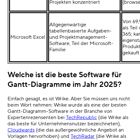
Projekten konzentriert
(browse
Von 69,
Allgegenwärtige
als Teil
tabellenbasierte Aufgaben-
365; ka
Microsoft Excel
und Projektmanagement-
eigenst
Software, Teil der Microsoft-
Produkt
Familie
gekauf
Welche ist die beste Software für
Gantt-Diagramme im Jahr 2025?
Einfach gesagt, es ist Wrike. Aber Sie müssen uns nicht
beim Wort nehmen: Wrike wurde als eine der
besten
Gantt-Diagramm-Software
in der Branche von
Expertenrezensenten bei
TechRepublic
(die Wrike als
das beste für Unternehmensnutzer bezeichneten),
Cloudwards
(die das außergewöhnliche Angebot an
Vorlagen hervorhoben) und
TechRadar
(die Wrike als