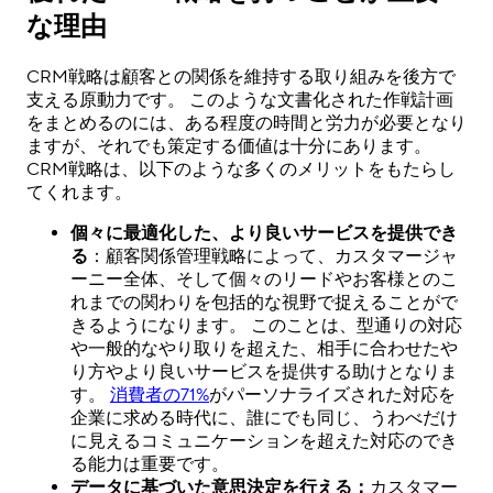
な理由
CRM戦略は顧客との関係を維持する取り組みを後方で
支える原動力です。 このような文書化された作戦計画
をまとめるのには、ある程度の時間と労力が必要となり
ますが、それでも策定する価値は十分にあります。
CRM戦略は、以下のような多くのメリットをもたらし
てくれます。
個々に最適化した、より良いサービスを提供でき
る
：顧客関係管理戦略によって、カスタマージャ
ーニー全体、そして個々のリードやお客様とのこ
れまでの関わりを包括的な視野で捉えることがで
きるようになります。 このことは、型通りの対応
や一般的なやり取りを超えた、相手に合わせたや
り方やより良いサービスを提供する助けとなりま
す。
消費者の71%
がパーソナライズされた対応を
企業に求める時代に、誰にでも同じ、うわべだけ
に見えるコミュニケーションを超えた対応のでき
る能力は重要です。
データに基づいた意思決定を行える：
カスタマー