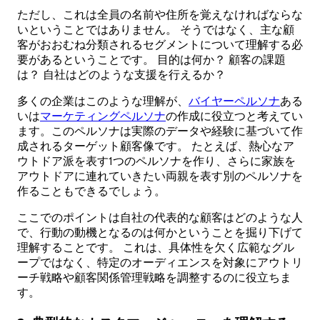
ただし、これは全員の名前や住所を覚えなければならな
いということではありません。 そうではなく、主な顧
客がおおむね分類されるセグメントについて理解する必
要があるということです。 目的は何か？ 顧客の課題
は？ 自社はどのような支援を行えるか？
多くの企業はこのような理解が、
バイヤーペルソナ
ある
いは
マーケティングペルソナ
の作成に役立つと考えてい
ます。このペルソナは実際のデータや経験に基づいて作
成されるターゲット顧客像です。 たとえば、熱心なア
ウトドア派を表す1つのペルソナを作り、さらに家族を
アウトドアに連れていきたい両親を表す別のペルソナを
作ることもできるでしょう。
ここでのポイントは自社の代表的な顧客はどのような人
で、行動の動機となるのは何かということを掘り下げて
理解することです。 これは、具体性を欠く広範なグル
ープではなく、特定のオーディエンスを対象にアウトリ
ーチ戦略や顧客関係管理戦略を調整するのに役立ちま
す。