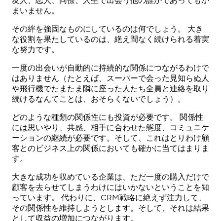
友人、恋人、同僚、人生で出会う他の誰かであってもか
まいません。
その絆を強固なものにしているのは何でしょう。 大き
な役割を果たしているのは、絶え間なく続けられる着実
な努力です。
一度の出会いが自動的に持続的な関係につながるわけで
はありません（たとえば、スーパーで会った見知らぬ人
や飛行機でたまたま隣に座った人たち全員と連絡を取り
続けるなんてことは、おそらくないでしょう）。
どのような種類の関係性にも投資が必要です。 関係性
には思いやり、共感、相手に合わせた態度、コミュニケ
ーションの継続が必要です。そして、これはとりわけ顧
客とのビジネス上の関係においても確かに当てはまりま
す。
大きな成功を収めている企業は、ただ一度の購入だけで
顧客を去らせてしまうわけにはいかないということを知
っています。 代わりに、CRM戦略に絶えず注力して、
その関係性を維持しようとします。そして、それは結果
として収益の増加につながります。