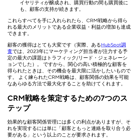
イヤリティが醸成され、購買行動の間も購買後に
も、顧客の支持が続きます。
これらすべてを手に入れられたら、CRM戦略から得ら
れる最大のメリットである企業収益・利益の増加も達成
できます。
顧客の獲得はとても大変です（実際、ある
HubSpot調
査
では、2023年にマーケティング担当者が注力する予
定の最大の課題はトラフィック/リード・ジェネレーシ
ョンでした）。 ですから、関心の高い積極的な顧客を
得られたときは、その機会を最大限に活かしたいもので
す。 よく練られたCRM戦略は、顧客関係の効果を可能
なあらゆる方法で最大化することを助けてくれます。
CRM戦略を策定するための7つのス
テップ
効果的な顧客関係管理には多くの利点がありますが、そ
れを実現するには単に「顧客ともっと連絡を取り合う必
要がある」という以上のことが要求されます。