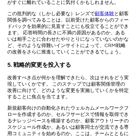
がすぐに離れていることに気付くかもしれません。
この批判的な（しかし必要な）レンズで
顧客体験
と顧客
関係を調べてみることは、以前受けた顧客からのフィー
ドバックを効果的に見直すことにも役立てることができ
ます。 応答時間の長さに不満の原因があるのか、ある
いは相手ごとに合わせたやりとりになっていないのかな
ど、そのような得難いインサイトによって、CRM戦略
の改善をさらに推進していくことができるでしょう。
5. 戦略的変更を投入する
改善すべき点が何かを理解できたら、次はそれをどう実
現していくかです。 このステップでは顧客関係管理の
改善に向けて、どのような変更を実施していくかを特定
することに焦点を当てます。
新規顧客向けの自動化されたウェルカムメールワークフ
ローを作成するのか、セルフサービスで情報を取得でき
るナレッジベースを構築するのか、顧客アウトリーチの
スケジュール作成か、あるいは顧客同士が交流できる専
用コミュニティを始めるのか。ここは、チームとともに