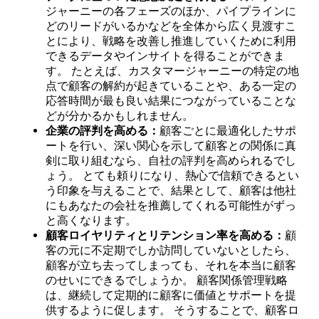
ジャーニーの各フェーズのほか、パイプラインに
どのリードがいるかなどを全体から広く見渡すこ
とにより、戦略を改善し推進していくために利用
できるデータやインサイトを得ることができま
す。 たとえば、カスタマージャーニーの特定の地
点で顧客の解約が起きていることや、ある一定の
応答時間が最も良い結果につながっていることな
どが分かるかもしれません。
企業の評判を高める：
顧客ごとに最適化したサポ
ートを行い、深い関心を示して顧客との関係に真
剣に取り組むなら、自社の評判を高められるでし
ょう。 とても頼りになり、熱心で信頼できるとい
う印象を与えることで、結果として、顧客は他社
にもあなたの会社を推薦してくれる可能性がずっ
と高くなります。
顧客ロイヤリティとリテンション率を高める：
顧
客の元に不定期でしか訪問していないとしたら、
顧客が立ち去ってしまっても、それを本当に顧客
のせいにできるでしょうか。 顧客関係管理戦略
は、継続して定期的に顧客に価値とサポートを提
供するように促します。 そうすることで、顧客ロ