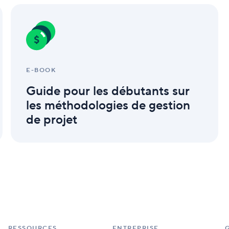
Guide
pour
les
débutants
sur
les
méthodologies
E-BOOK
de
Guide pour les débutants sur
gestion
de
les méthodologies de gestion
projet
de projet
RESSOURCES
ENTREPRISE