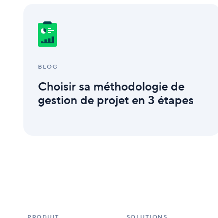
Choisir
sa
méthodologie
de
gestion
de
projet
BLOG
en
Choisir sa méthodologie de
3
étapes
gestion de projet en 3 étapes
PRODUIT
SOLUTIONS