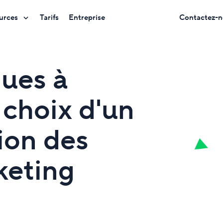
urces
Tarifs
Entreprise
Contactez-n
ques à
 choix d'un
tion des
keting