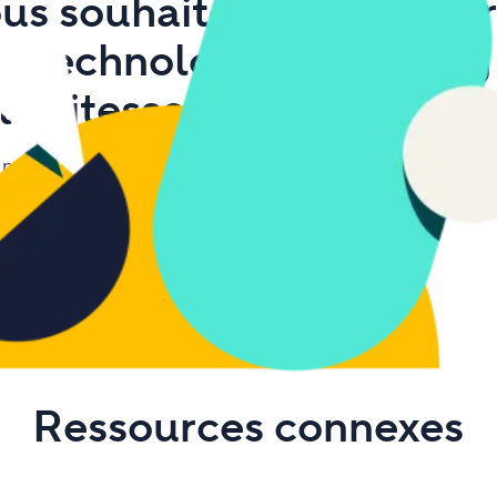
us souhaitez faire passer
re technologie marketing
la vitesse supérieure ?
notre infographie pour savoir ce que les équipes à crois
rapide recherchent dans un logiciel MRM
Voir l'infographie
Ressources connexes