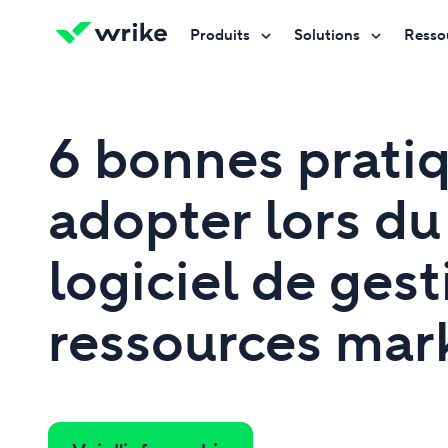
Produits
Solutions
Resso
Essayez gratuitement
Essayez gratuitement
Essayez gratuitement
Contactez-nous
Contactez-nous
Contactez-nous
6 bonnes prati
adopter lors du
logiciel de ges
ressources mar