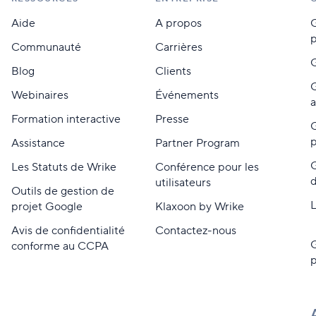
Aide
A propos
G
p
Communauté
Carrières
G
Blog
Clients
G
Webinaires
Événements
a
Formation interactive
Presse
G
p
Assistance
Partner Program
Les Statuts de Wrike
Conférence pour les
d
utilisateurs
Outils de gestion de
L
projet Google
Klaxoon by Wrike
Avis de confidentialité
Contactez-nous
G
conforme au CCPA
p