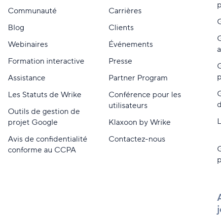
p
Communauté
Carrières
G
Blog
Clients
G
Webinaires
Événements
a
Formation interactive
Presse
G
p
Assistance
Partner Program
Les Statuts de Wrike
Conférence pour les
d
utilisateurs
Outils de gestion de
L
projet Google
Klaxoon by Wrike
Avis de confidentialité
Contactez-nous
G
conforme au CCPA
p