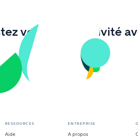
tez votre productivité a
Wrike
Je télécharge
RESSOURCES
ENTREPRISE
Aide
A propos
G