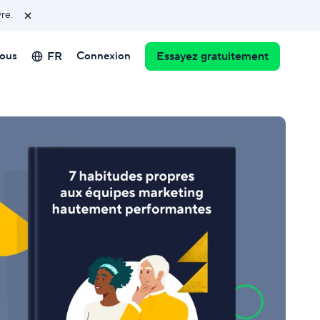
vre.
FR
ous
Connexion
Essayez gratuitement