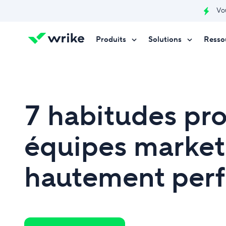
Vo
Produits
Solutions
Resso
Essayez gratuitement
Essayez gratuitement
Essayez gratuitement
Contactez-nous
Contactez-nous
Contactez-nous
7 habitudes pr
équipes market
hautement per