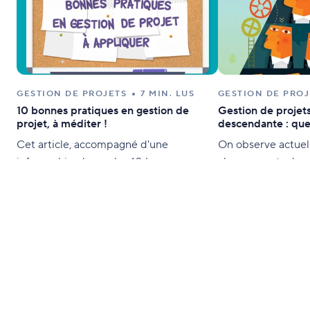
GESTION DE PROJETS
7 MIN. LUS
GESTION DE PROJ
10 bonnes pratiques en gestion de
Gestion de projet
projet, à méditer !
descendante : que
Cet article, accompagné d'une
On observe actue
infographie, dresse les 10 bonnes
changements dans
pratiques essentielles en gestion de
gestion, et en part
projet, trop souvent oubliées.
de projets. Nous 
organisations de
mondiale ont délai
gestion descendan
approche ascendan
notamment intégr
style de gestion 