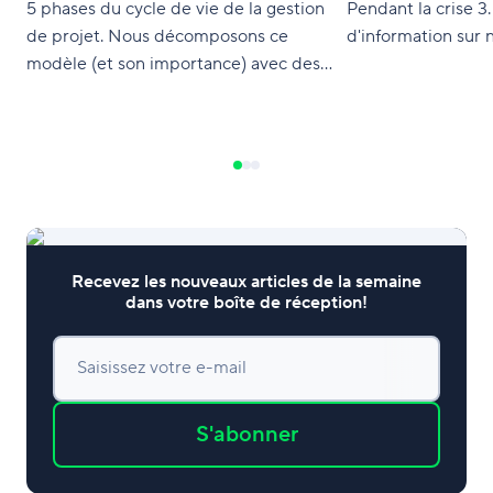
5 phases du cycle de vie de la gestion
Pendant la crise 3.
de projet. Nous décomposons ce
d'information sur 
modèle (et son importance) avec des
diagrammes et des exemples, ainsi que
des explications des moyens de
maximiser chaque phase pour que vous
et votre équipe puissiez créer un projet
exemplaire.
Recevez les nouveaux articles de la semaine
dans votre boîte de réception!
Saisissez votre e-mail
S'abonner