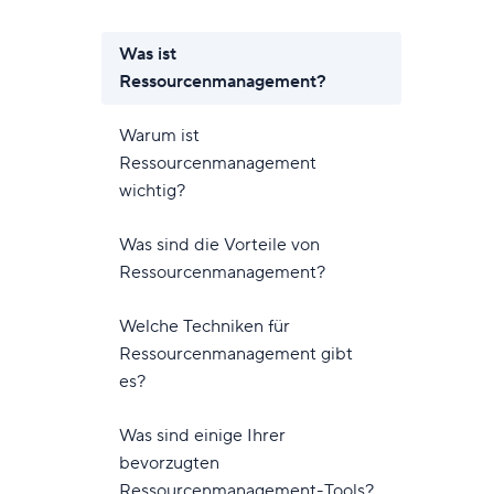
itslasten und Kapazitäten der Teams ausgleichen.
Was ist
amische Anfrageformulare
Ressourcenmanagement?
ulare durch bedingte Logik anpassen.
Warum ist
Ressourcenmanagement
wichtig?
Was sind die Vorteile von
Ressourcenmanagement?
Welche Techniken für
Ressourcenmanagement gibt
es?
Was sind einige Ihrer
bevorzugten
Ressourcenmanagement-Tools?