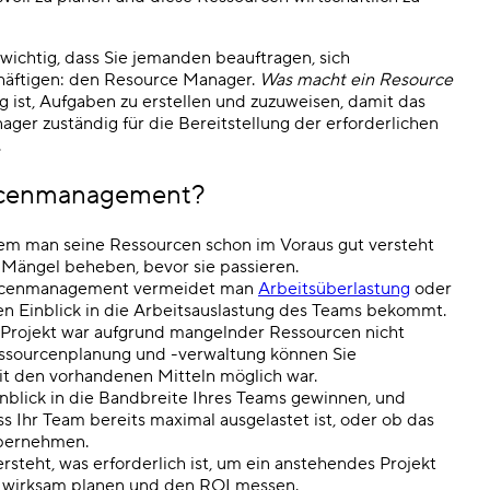
 wichtig, dass Sie jemanden beauftragen, sich
häftigen: den Resource Manager.
Was macht ein Resource
g ist, Aufgaben zu erstellen und zuzuweisen, damit das
ger zuständig für die Bereitstellung der erforderlichen
.
urcenmanagement?
m man seine Ressourcen schon im Voraus gut versteht
r Mängel beheben, bevor sie passieren.
urcenmanagement vermeidet man
Arbeitsüberlastung
oder
en Einblick in die Arbeitsauslastung des Teams bekommt.
 Projekt war aufgrund mangelnder Ressourcen nicht
Ressourcenplanung und -verwaltung können Sie
mit den vorhandenen Mitteln möglich war.
blick in die Bandbreite Ihres Teams gewinnen, und
 Ihr Team bereits maximal ausgelastet ist, oder ob das
 übernehmen.
teht, was erforderlich ist, um ein anstehendes Projekt
n wirksam planen und den ROI messen.