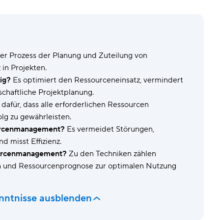
Sicherheit & Kontrolle
Arbe
Daten durch hochgradige Sicherheit schützen.
Dyn
Vorlagen
Form
Arbeit durch vorgefertigte Konfigurationen
der Prozess der Planung und Zuteilung von
standardisieren.
in Projekten.
ig?
Es optimiert den Ressourceneinsatz, vermindert
chaftliche Projektplanung.
 dafür, dass alle erforderlichen Ressourcen
lg zu gewährleisten.
ourcenmanagement?
Es vermeidet Störungen,
d misst Effizienz.
sourcenmanagement?
Zu den Techniken zählen
h und Ressourcenprognose zur optimalen Nutzung
enntnisse ausblenden