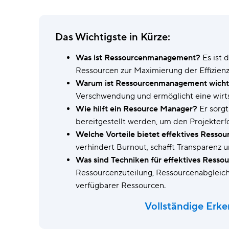
Wrike Copilot
Fragen stellen, sofort Antworten
erhalten.
Das Wichtigste in Kürze:
KI-Funktionen
Was ist Ressourcenmanagement?
Es ist 
Routineaufgaben durch intelligente
Ressourcen zur Maximierung der Effizienz 
Tools erledigen.
Warum ist Ressourcenmanagement wicht
Verschwendung und ermöglicht eine wirts
Wie hilft ein Resource Manager?
Er sorgt
bereitgestellt werden, um den Projekterfo
Welche Vorteile bietet effektives Ress
verhindert Burnout, schafft Transparenz un
Was sind Techniken für effektives Res
Ressourcenzuteilung, Ressourcenabgleic
verfügbarer Ressourcen.
Vollständige Erk