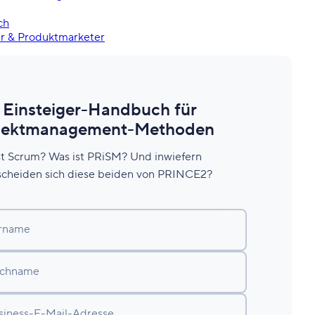
ch
r & Produktmarketer
 Einsteiger-Handbuch für
jektmanagement-Methoden
st Scrum? Was ist PRiSM? Und inwiefern
scheiden sich diese beiden von PRINCE2?
rname
chname
siness-E-Mail-Adresse