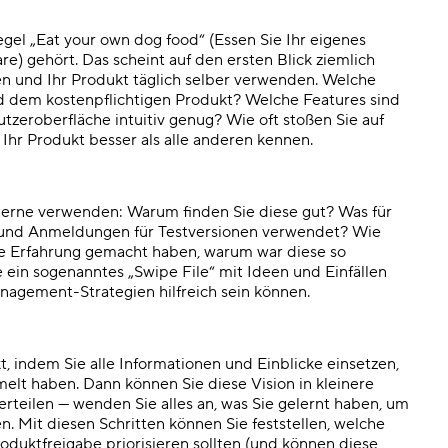
el „Eat your own dog food“ (Essen Sie Ihr eigenes
re) gehört.
Das scheint auf den ersten Blick ziemlich
nien und Ihr Produkt täglich selber verwenden. Welche
 dem kostenpflichtigen Produkt? Welche Features sind
utzeroberfläche intuitiv genug? Wie oft stoßen Sie auf
 Ihr Produkt besser als alle anderen kennen.
gerne verwenden: Warum finden Sie diese gut? Was für
en und Anmeldungen für Testversionen verwendet? Wie
hte Erfahrung gemacht haben, warum war diese so
e ein sogenanntes „Swipe File“ mit Ideen und Einfällen
agement-Strategien hilfreich sein können.
kt, indem Sie alle Informationen und Einblicke einsetzen,
elt haben. Dann können Sie diese Vision in kleinere
erteilen — wenden Sie alles an, was Sie gelernt haben, um
n. Mit diesen Schritten können Sie feststellen, welche
oduktfreigabe priorisieren sollten (und können diese