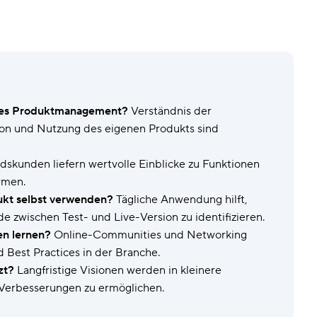
Sicherheit & Kontrolle
Arbe
Daten durch hochgradige Sicherheit schützen.
Dyn
Vorlagen
Form
Arbeit durch vorgefertigte Konfigurationen
standardisieren.
ches Produktmanagement?
Verständnis der
n und Nutzung des eigenen Produkts sind
skunden liefern wertvolle Einblicke zu Funktionen
rmen.
ukt selbst verwenden?
Tägliche Anwendung hilft,
zwischen Test- und Live-Version zu identifizieren.
n lernen?
Online-Communities und Networking
 Best Practices in der Branche.
zt?
Langfristige Visionen werden in kleinere
e Verbesserungen zu ermöglichen.