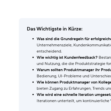
Wrike Copilot
Fragen stellen, sofort Antworten
erhalten.
KI-Funktionen
Das Wichtigste in Kürze:
Routineaufgaben durch intelligente
Tools erledigen.
Was sind die Grundregeln für erfolgrei
Unternehmensziele, Kundenkommunikatio
entscheidend.
Wie wichtig ist Kundenfeedback?
Bestand
und Nutzung, die die Produktstrategie fo
Warum sollten Produktmanager ihr Prod
Bedienung, UI-Probleme und Unterschiede 
Wie können Produktmanager von Kollege
bieten Zugang zu Erfahrungen, Trends und
Wie wird eine schnelle Iteration umgeset
Iterationen unterteilt, um kontinuierlich