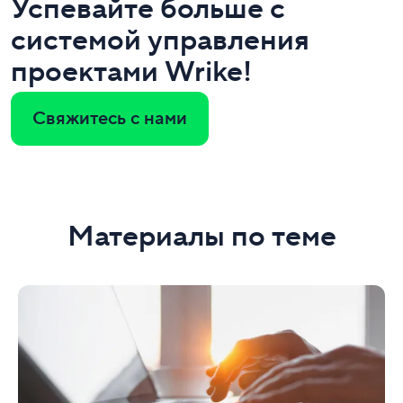
Успевайте больше с
системой управления
проектами Wrike!
Свяжитесь с нами
Материалы по теме
Wrike
—
онлайн-
система
для
управления
проектами