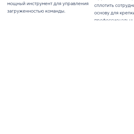
мощный инструмент для управления
сплотить сотрудн
загруженностью команды.
основу для крепк
профессиональны
Узнайте о наилуч
интегрировать м
тимбилдингу (про
воздухе, так и в 
деятельность ваш
Читайте еженедельные обновления во
«Входящих»
Введите адрес эл. почты
Подписаться