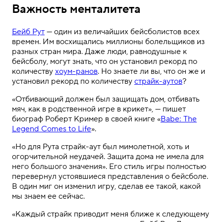
Важность менталитета
Бейб Рут
— один из величайших бейсболистов всех
времен. Им восхищались миллионы болельщиков из
разных стран мира. Даже люди, равнодушные к
бейсболу, могут знать, что он установил рекорд по
количеству
хоум-ранов
. Но знаете ли вы, что он же и
установил рекорд по количеству
страйк-аутов
?
«Отбивающий должен был защищать дом, отбивать
мяч, как в родственной игре в крикет», — пишет
биограф Роберт Кример в своей книге «
Babe: The
Legend Comes to Life
».
«Но для Рута страйк-аут был мимолетной, хоть и
огорчительной неудачей. Защита дома не имела для
него большого значения». Его стиль игры полностью
перевернул устоявшиеся представления о бейсболе.
В один миг он изменил игру, сделав ее такой, какой
мы знаем ее сейчас.
«Каждый страйк приводит меня ближе к следующему