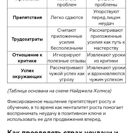
проблем
проблемы
Упорствуют
Препятствия
Легко сдаются
перед лицом
неудач
Считают
Рассматривают
приложенные
приложенные
Трудозатраты
усилия
усилия как путь к
бесполезными
мастерству
Отношение к
Игнорируют
Извлекают уроки
критике
полезные отзывы
из критики
Рассматривают
Извлекают уроки
Успех
чужой успех как
и вдохновляются
окружающих
угрозу
чужим успехом
(Таблица основана на схеме Найджела Холмса)
Фиксированное мышление препятствует росту и
обучению, в то время как менталитет роста помогает
воспринимать неудачу в позитивном ключе и
использовать ее для продвижения вперед.
Как преодолеть страх неудачи и