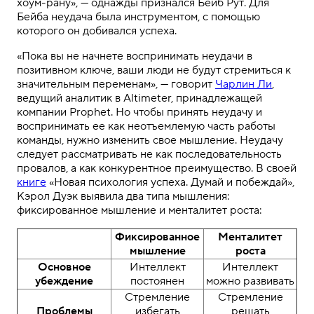
хоум-рану», — однажды признался Бейб Рут. Для
Бейба неудача была инструментом, с помощью
которого он добивался успеха.
«Пока вы не начнете воспринимать неудачи в
позитивном ключе, ваши люди не будут стремиться к
значительным переменам», — говорит
Чарлин Ли
,
ведущий аналитик в Altimeter, принадлежащей
компании Prophet. Но чтобы принять неудачу и
воспринимать ее как неотъемлемую часть работы
команды, нужно изменить свое мышление. Неудачу
следует рассматривать не как последовательность
провалов, а как конкурентное преимущество. В своей
книге
«Новая психология успеха. Думай и побеждай»,
Кэрол Дуэк выявила
два типа мышления:
фиксированное мышление и менталитет роста
:
Фиксированное
Менталитет
мышление
роста
Основное
Интеллект
Интеллект
убеждение
постоянен
можно развивать
Стремление
Стремление
Проблемы
избегать
решать