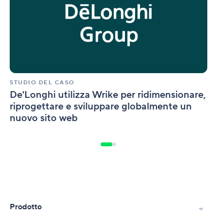
per
ridimensionare,
riprogettare
e
sviluppare
globalmente
un
nuovo
STUDIO DEL CASO
sito
De'Longhi utilizza Wrike per ridimensionare,
web
riprogettare e sviluppare globalmente un
nuovo sito web
Prodotto