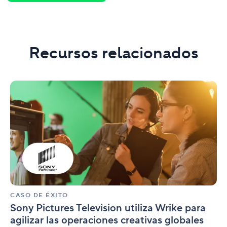
Recursos relacionados
Sony
Pictures
Television
utiliza
Wrike
para
agilizar
las
operaciones
creativas
globales
CASO DE ÉXITO
Sony Pictures Television utiliza Wrike para
agilizar las operaciones creativas globales