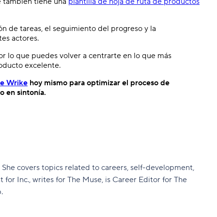
ke también tiene una
plantilla de hoja de ruta de productos
ción de tareas, el seguimiento del progreso y la
tes actores.
r lo que puedes volver a centrarte en lo que más
roducto excelente.
de Wrike
hoy mismo para optimizar el proceso de
 en sintonía.
 She covers topics related to careers, self-development,
t for Inc., writes for The Muse, is Career Editor for The
.