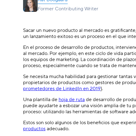
autónoma.
Former Contributing Writer
Wrike Copilot
Haz preguntas y recibe respuestas al
instante.
Sacar un nuevo producto al mercado es gratificante
un lanzamiento exitoso es un proceso en el que int
Funciones de IA
En el proceso de desarrollo de productos, intervie
Acaba con las tareas manuales usando
al mercado. Por ejemplo, en este ciclo de vida parti
herramientas inteligentes.
los equipos de marketing. La coordinación de plazos
proceso, especialmente cuando se trata de mantener
Se necesita mucha habilidad para gestionar tantas v
propietarios de productos como gestores de produ
prometedores de LinkedIn en 2019
).
Una plantilla de
hoja de ruta
de desarrollo de produ
puede ayudarte a esbozar una visión amplia de tu p
proceso: utilizando las herramientas de software a
Estos son solo algunos de los beneficios que exper
productos
adecuado.