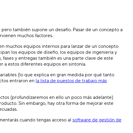
Seguridad y gobernanza
Gest
Protege los datos con seguridad de alto nivel.
Equil
Plantillas
Form
Estandariza el trabajo con configuraciones
Perso
, pero también supone un desafío. Pasar de un concepto a
predefinidas.
ervienen muchos factores.
nen muchos equipos internos para lanzar de un concepto
cipan los equipos de diseño, los equipos de ingeniería y
, fases y entregas también es una parte clave de este
 a estos diferentes equipos en sintonía.
ariables (lo que explica en gran medida por qué tanto
ctos entraron en
la lista de puestos de trabajo más
ctos (profundizaremos en ello un poco más adelante)
roducto. Sin embargo, hay otra forma de mejorar este
decuadas.
imentarás cuando tengas acceso al
software de gestión de