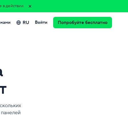
e в действии.
RU
 нами
Войти
Попробуйте бесплатно
а
т
ескольких
 панелей