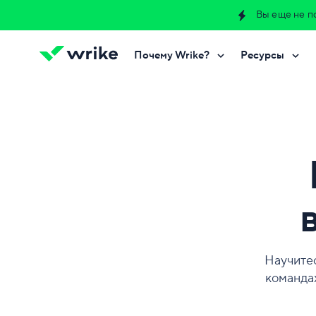
Вы еще не п
Почему Wrike?
Ресурсы
Попробуйте бесплатно
Свяжитесь с нами
Научитес
команда