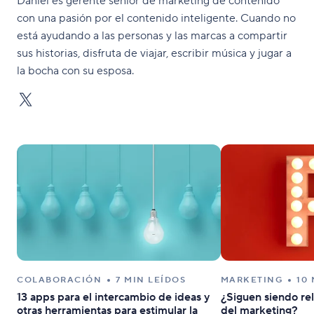
Daniel es gerente sénior de marketing de contenido
con una pasión por el contenido inteligente. Cuando no
está ayudando a las personas y las marcas a compartir
sus historias, disfruta de viajar, escribir música y jugar a
la bocha con su esposa.
COLABORACIÓN
7 MIN LEÍDOS
MARKETING
10
13 apps para el intercambio de ideas y
¿Siguen siendo rel
otras herramientas para estimular la
del marketing?