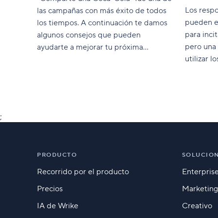
Los resp
las campañas con más éxito de todos
pueden e
los tiempos. A continuación te damos
para inci
algunos consejos que pueden
pero una 
ayudarte a mejorar tu próxima
utilizar l
campaña de marketing.
consumid
;
PRODUCTO
SOLUCIO
Recorrido por el producto
Enterpris
Precios
Marketing
IA de Wrike
Creativo