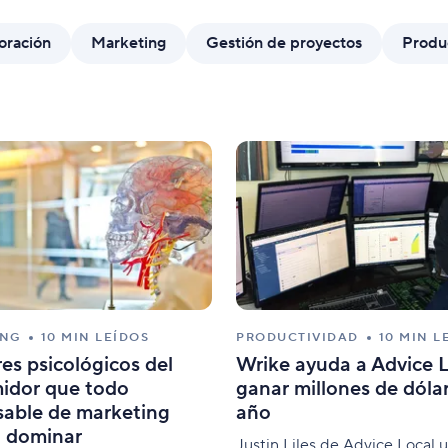
Plantillas
Form
oración
Marketing
Gestión de proyectos
Produ
Estandariza el trabajo con configuraciones
Perso
predefinidas.
ING
10 MIN LEÍDOS
PRODUCTIVIDAD
10 MIN L
res psicológicos del
Wrike ayuda a Advice L
idor que todo
ganar millones de dólar
sable de marketing
año
a dominar
Justin Liles de Advice Local ut