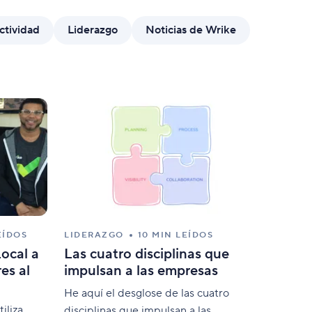
ularios de solicitud dinámica
ctividad
Liderazgo
Noticias de Wrike
naliza formularios con lógicas condicionales.
EÍDOS
LIDERAZGO
10 MIN LEÍDOS
ocal a
Las cuatro disciplinas que
es al
impulsan a las empresas
He aquí el desglose de las cuatro
iliza
disciplinas que impulsan a las