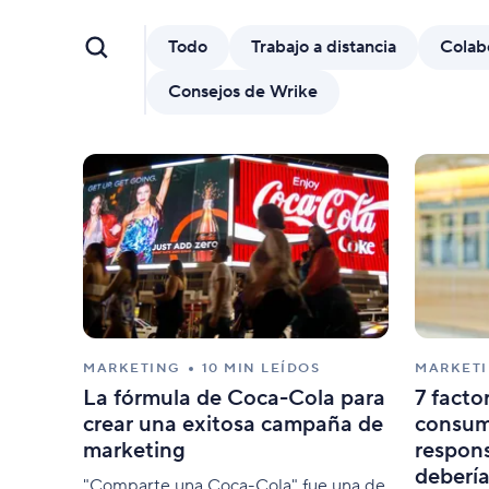
Wrike Copilot
Haz preguntas y recibe respuestas al
Todo
Trabajo a distancia
Colab
instante.
Consejos de Wrike
Funciones de IA
Acaba con las tareas manuales usando
herramientas inteligentes.
MARKETING
10 MIN LEÍDOS
MARKET
La fórmula de Coca-Cola para
7 facto
crear una exitosa campaña de
consum
marketing
respon
deberí
"Comparte una Coca-Cola" fue una de