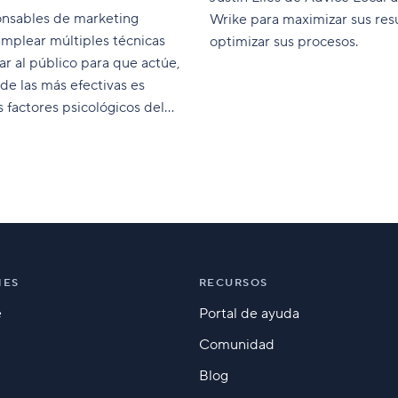
onsables de marketing
Wrike para maximizar sus res
mplear múltiples técnicas
optimizar sus procesos.
tar al público para que actúe,
de las más efectivas es
os factores psicológicos del
or.
NES
RECURSOS
e
Portal de ayuda
Comunidad
Blog