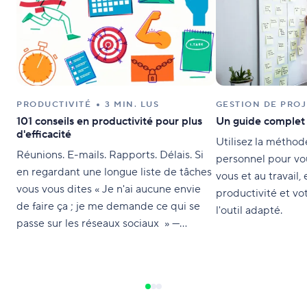
PRODUCTIVITÉ
3 MIN. LUS
GESTION DE PROJ
101 conseils en productivité pour plus
Un guide complet
d'efficacité
Utilisez la métho
Réunions. E-mails. Rapports. Délais. Si
personnel pour vo
en regardant une longue liste de tâches
vous et au travail,
vous vous dites « Je n'ai aucune envie
productivité et vot
de faire ça ; je me demande ce qui se
l'outil adapté.
passe sur les réseaux sociaux » —
continuez à lire. Votre emploi du temps
est tellement chargé que feriez
n'importe quoi pour disposer de
quelques heures de plus par