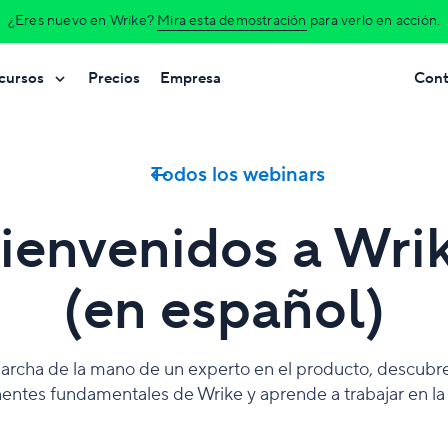
¿Eres nuevo en Wrike?
Mira esta demostración
para verlo en acción.
cursos
Precios
Empresa
Cont
Todos los webinars
ienvenidos a Wri
(en español)
archa de la mano de un experto en el producto, descubre
ntes fundamentales de Wrike y aprende a trabajar en la