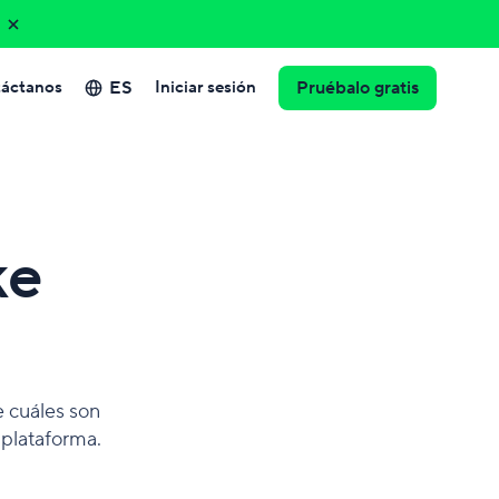
ES
áctanos
Iniciar sesión
Pruébalo gratis
ke
 cuáles son
 plataforma.