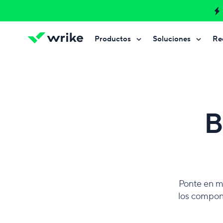
Productos
Soluciones
Re
Prueba Wrike gratis
Prueba Wrike gratis
Prueba Wrike gratis
Contáctanos
Contáctanos
Contáctanos
B
Ponte en m
los compone