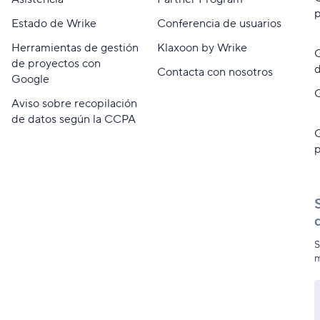
p
Estado de Wrike
Conferencia de usuarios
Herramientas de gestión
Klaxoon by Wrike
G
de proyectos con
d
Contacta con nosotros
Google
G
Aviso sobre recopilación
de datos según la CCPA
G
p
S
m