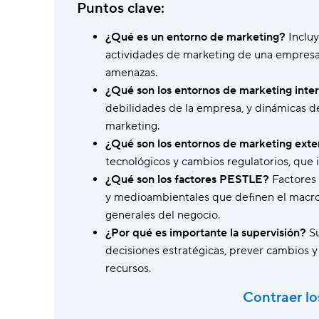
autónoma.
Puntos clave:
Wrike Copilot
¿Qué es un entorno de marketing?
Incluy
Haz preguntas y recibe respuestas al
actividades de marketing de una empresa, 
instante.
amenazas.
¿Qué son los entornos de marketing inte
Funciones de IA
debilidades de la empresa, y dinámicas d
Acaba con las tareas manuales usando
marketing.
herramientas inteligentes.
¿Qué son los entornos de marketing exte
tecnológicos y cambios regulatorios, que 
¿Qué son los factores PESTLE?
Factores 
y medioambientales que definen el macroe
generales del negocio.
¿Por qué es importante la supervisión?
Su
decisiones estratégicas, prever cambios y 
recursos.
Contraer lo