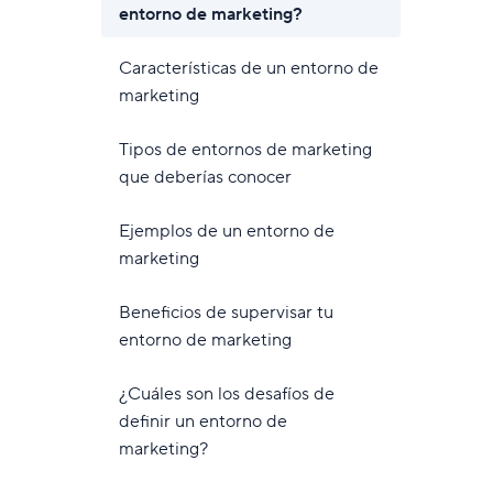
ión de recursos
nuestros clientes?
entorno de marketing?
ibra el trabajo y la capacidad del equipo.
Lee casos reales
Características de un entorno de
ularios de solicitud dinámica
marketing
naliza formularios con lógicas condicionales.
Tipos de entornos de marketing
que deberías conocer
Ejemplos de un entorno de
marketing
Beneficios de supervisar tu
entorno de marketing
¿Cuáles son los desafíos de
definir un entorno de
marketing?