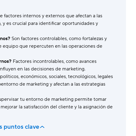
Seguridad y gobernanza
Gest
Protege los datos con seguridad de alto nivel.
Equil
e factores internos y externos que afectan a las
Plantillas
Form
y es crucial para identificar oportunidades y
Estandariza el trabajo con configuraciones
Perso
predefinidas.
rnos?
Son factores controlables, como fortalezas y
e equipo que repercuten en las operaciones de
rnos?
Factores incontrolables, como avances
influyen en las decisiones de marketing.
políticos, económicos, sociales, tecnológicos, legales
ntorno de marketing y afectan a las estrategias
pervisar tu entorno de marketing permite tomar
mejorar la satisfacción del cliente y la asignación de
s puntos clave