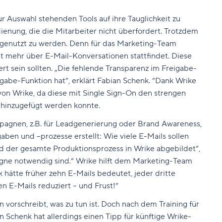
r Auswahl stehenden Tools auf ihre Tauglichkeit zu
ienung, die die Mitarbeiter nicht überfordert. Trotzdem
s genutzt zu werden. Denn für das Marketing-Team
ht mehr über E-Mail-Konversationen stattfindet. Diese
ert sein sollten. „Die fehlende Transparenz im Freigabe-
gabe-Funktion hat”, erklärt Fabian Schenk. “Dank Wrike
 von Wrike, da diese mit Single Sign-On den strengen
n hinzugefügt werden konnte.
mpagnen, z.B. für Leadgenerierung oder Brand Awareness,
ben und –prozesse erstellt: Wie viele E-Mails sollen
der gesamte Produktionsprozess in Wrike abgebildet“,
pagne notwendig sind.“ Wrike hilft dem Marketing-Team
hätte früher zehn E-Mails bedeutet, jeder dritte
n E-Mails reduziert – und Frust!“
 vorschreibt, was zu tun ist. Doch nach dem Training für
n Schenk hat allerdings einen Tipp für künftige Wrike-