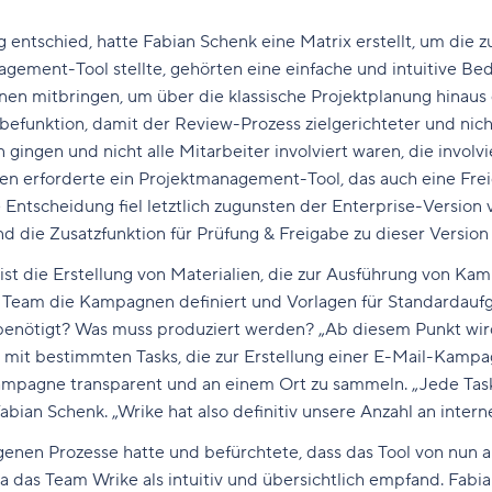
entschied, hatte Fabian Schenk eine Matrix erstellt, um die zu
gement-Tool stellte, gehörten eine einfache und intuitive Bed
onen mitbringen, um über die klassische Projektplanung hinau
befunktion, damit der Review-Prozess zielgerichteter und nic
gingen und nicht alle Mitarbeiter involviert waren, die involvi
en erforderte ein Projektmanagement-Tool, das auch eine Frei
 Entscheidung fiel letztlich zugunsten der Enterprise-Version
d die Zusatzfunktion für Prüfung & Freigabe zu dieser Versio
t die Erstellung von Materialien, die zur Ausführung von Ka
 Team die Kampagnen definiert und Vorlagen für Standardaufga
nötigt? Was muss produziert werden? „Ab diesem Punkt wird 
ge mit bestimmten Tasks, die zur Erstellung einer E-Mail-Kam
mpagne transparent und an einem Ort zu sammeln. „Jede Task 
an Schenk. „Wrike hat also definitiv unsere Anzahl an interne
enen Prozesse hatte und befürchtete, dass das Tool von nun an
da das Team Wrike als intuitiv und übersichtlich empfand. Fabia