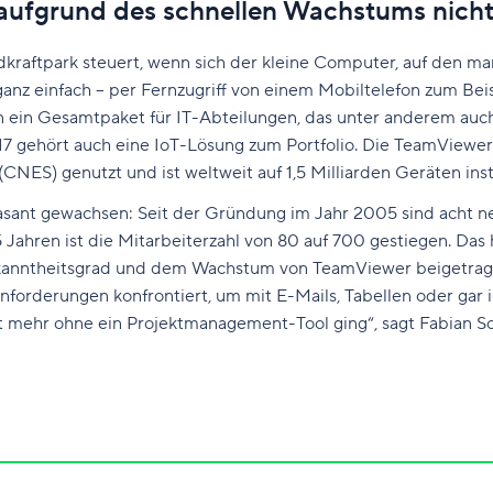
r aufgrund des schnellen Wachstums nich
dkraftpark steuert, wenn sich der kleine Computer, auf den 
nz einfach – per Fernzugriff von einem Mobiltelefon zum Beis
in Gesamtpaket für IT-Abteilungen, das unter anderem auch 
7 gehört auch eine IoT-Lösung zum Portfolio. Die TeamViewe
NES) genutzt und ist weltweit auf 1,5 Milliarden Geräten insta
asant gewachsen: Seit der Gründung im Jahr 2005 sind acht ne
hren ist die Mitarbeiterzahl von 80 auf 700 gestiegen. Das h
kanntheitsgrad und dem Wachstum von TeamViewer beigetragen 
nforderungen konfrontiert, um mit E-Mails, Tabellen oder gar 
ht mehr ohne ein Projektmanagement-Tool ging“, sagt Fabian 