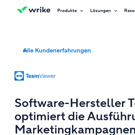
Produkte
Lösungen
Ress
Kostenlos testen
Kostenlos testen
Kostenlos testen
Kontakt
Kontakt
Kontakt
Alle Kundenerfahrungen
Software-Hersteller
optimiert die Ausführ
Marketingkampagne