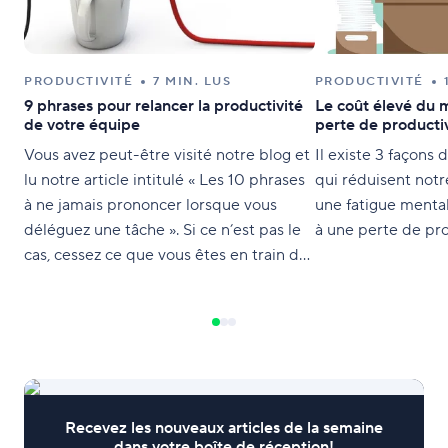
PRODUCTIVITÉ
7 MIN. LUS
PRODUCTIVITÉ
9 phrases pour relancer la productivité
Le coût élevé du m
de votre équipe
perte de producti
Vous avez peut-être visité notre blog et
Il existe 3 façons 
lu notre article intitulé « Les 10 phrases
qui réduisent notre
à ne jamais prononcer lorsque vous
une fatigue menta
déléguez une tâche ». Si ce n’est pas le
à une perte de pro
cas, cessez ce que vous êtes en train de
faire et lisez-le. Cet article attire votre
attention sur les phrases généralement
entendues sur le lieu de travail
Recevez les nouveaux articles de la semaine
dans votre boîte de réception!