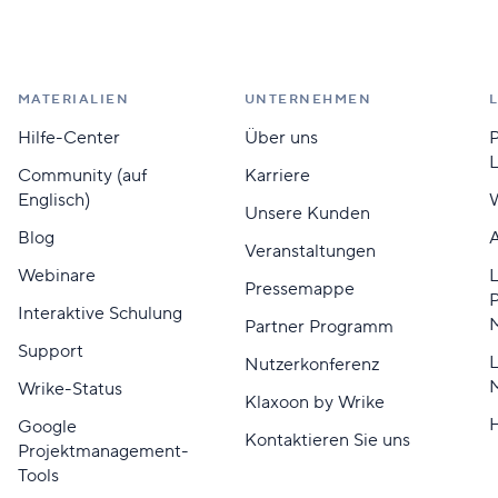
MATERIALIEN
UNTERNEHMEN
Hilfe-Center
Über uns
L
Community (auf
Karriere
Englisch)
W
Unsere Kunden
Blog
A
Veranstaltungen
Webinare
L
Pressemappe
Interaktive Schulung
M
Partner Programm
Support
L
Nutzerkonferenz
Wrike-Status
Klaxoon by Wrike
Google
Kontaktieren Sie uns
Projektmanagement-
Tools