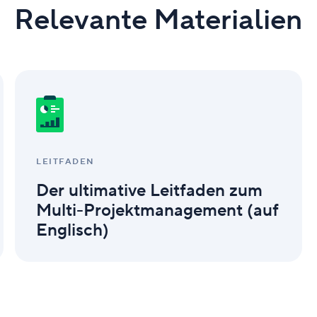
Relevante Materialien
Der
ultimative
Leitfaden
zum
Multi-
Projektmanagement
(auf
LEITFADEN
Englisch)
Der ultimative Leitfaden zum
Multi-Projektmanagement (auf
Englisch)