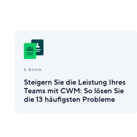
Steigern
Sie
die
Leistung
Ihres
Teams
mit
E-BOOK
CWM:
Steigern Sie die Leistung Ihres
So
lösen
Teams mit CWM: So lösen Sie
Sie
die 13 häufigsten Probleme
die
13
häufigsten
Probleme