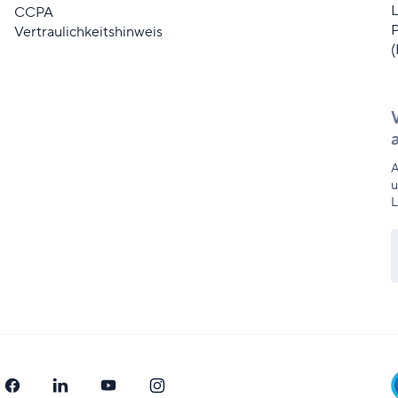
L
CCPA
Vertraulichkeitshinweis
A
u
L