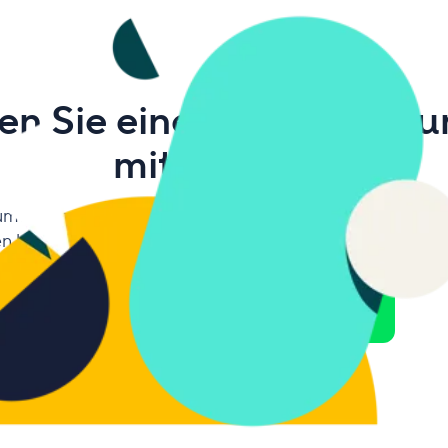
en Sie eine bessere Lösu
mit Wrike
umfassendere, leistungsfähigere Arbeitsmanagement-Lö
n kann, im Zeitalter der digitalen Arbeit besser zu organi
und zu skalieren.
Kostenlose Infografik anfordern