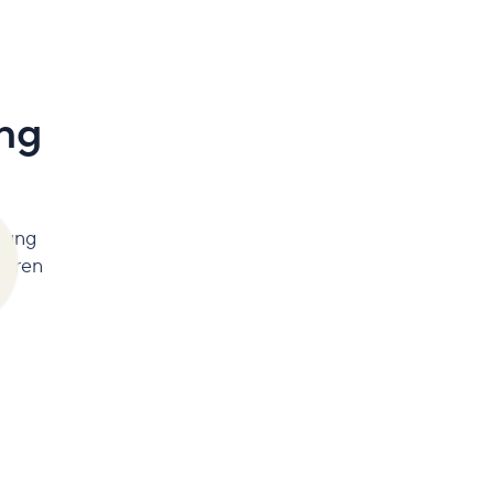
ng
sung
sieren