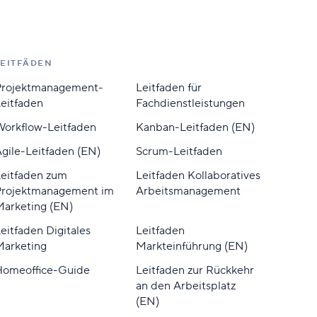
LEITFÄDEN
Projektmanagement-
Leitfaden für
eitfaden
Fachdienstleistungen
orkflow-Leitfaden
Kanban-Leitfaden (EN)
gile-Leitfaden (EN)
Scrum-Leitfaden
eitfaden zum
Leitfaden Kollaboratives
Projektmanagement im
Arbeitsmanagement
arketing (EN)
eitfaden Digitales
Leitfaden
Marketing
Markteinführung (EN)
Homeoffice-Guide
Leitfaden zur Rückkehr
an den Arbeitsplatz
(EN)