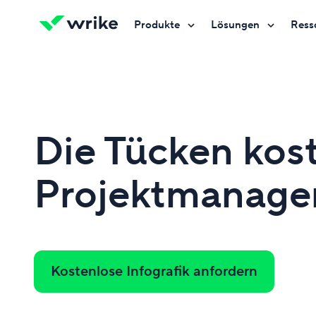
Produkte
Lösungen
Ress
Kostenlos testen
Kostenlos testen
Kostenlos testen
Kontakt
Kontakt
Kontakt
Die Tücken kos
Projektmanage
Kostenlose Infografik anfordern