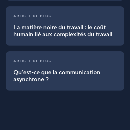
travail
La
:
matière
article
ARTICLE DE BLOG
noire
sur
La matière noire du travail : le coût
du
l’impact
travail
commercial
humain lié aux complexités du travail
:
le
coût
Qu’est-
humain
ce
ARTICLE DE BLOG
lié
que
aux
Qu’est-ce que la communication
la
complexités
communication
asynchrone ?
du
asynchrone
travail
?